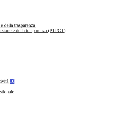
 e della trasparenza
ruzione e della trasparenza (PTPCT)
tività
10
stionale