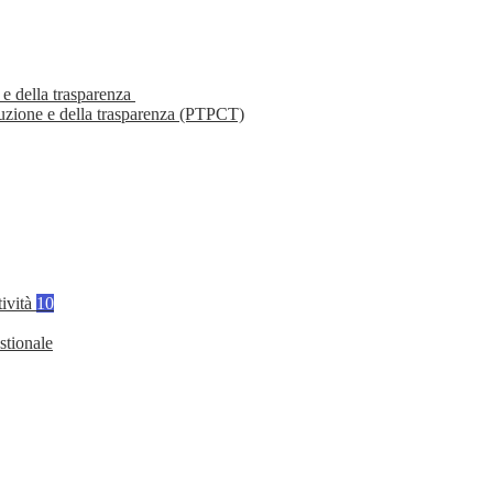
 e della trasparenza
ruzione e della trasparenza (PTPCT)
tività
10
stionale